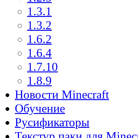
1.3.1
1.3.2
1.6.2
1.6.4
1.7.10
1.8.9
Новости Minecraft
Обучение
Русификаторы
Текстур паки для Minecr